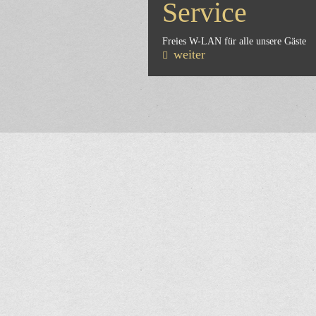
Service
Freies W-LAN für alle unsere Gäste
weiter