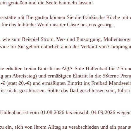
ein genießen und die Seele baumeln lassen!
ststätte mit Biergarten können Sie die fränkische Küche mit
für das leibliche Wohl unserer Gäste bestens gesorgt.
ve, wie zum Beispiel Strom, Ver- und Entsorgung, Müllentsor
ice für Sie gehört natürlich auch der Verkauf von Campingar
e erhalten freien Eintritt ins AQA-Sole-Hallenbad für 2 Stun
ig am Abreisetag) und ermäßigten Eintritt in die 5Sterne Pr
-€ (statt 20,-€) und ermäßigten Eintritt ins Freibad Mondseei
st nicht geschlossen. Sollte das Bad geschlossen sein, führt d
allenbad ist vom 01.08.2026 bis einschl. 04.09.2026 wegen
zu ein, sich von Ihrem Alltag zu verabschieden und ein paar s