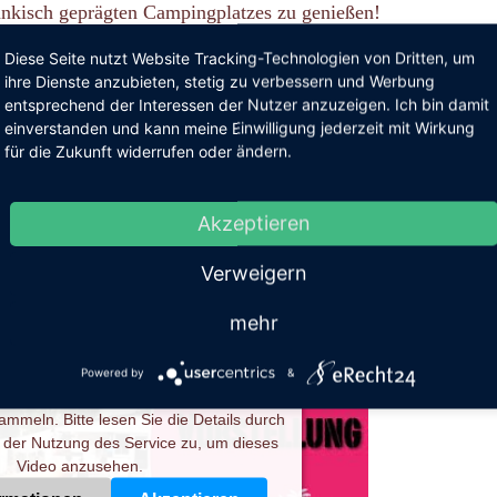
nkisch geprägten Campingplatzes zu genießen!
Diese Seite nutzt Website Tracking-Technologien von Dritten, um
t nach dem Leben!“
ihre Dienste anzubieten, stetig zu verbessern und Werbung
entsprechend der Interessen der Nutzer anzuzeigen. Ich bin damit
 Besuch
einverstanden und kann meine Einwilligung jederzeit mit Wirkung
für die Zukunft widerrufen oder ändern.
e Hartmann
Akzeptieren
Verweigern
gen Ihre Zustimmung, um den
mehr
ube-Service zu laden!
inen Service eines Drittanbieters, um
Powered by
&
zubetten. Dieser Service kann Daten zu
sammeln. Bitte lesen Sie die Details durch
 der Nutzung des Service zu, um dieses
Video anzusehen.