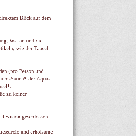
 direktem Blick auf dem
gung, W-Lan und die
tikeln, wie der Tausch
den (pro Person und
emium-Sauna* der Aqua-
nsel*.
ie zu keiner
 Revision geschlossen.
tressfreie und erholsame