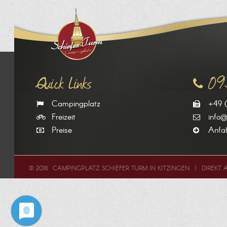
Quick Links
09
Campingplatz
+49 
Freizeit
info@
Preise
Anfa
© 2018
CAMPINGPLATZ SCHIEFER TURM IN KITZINGEN
DIREKT 