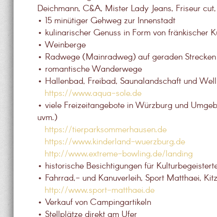
Deichmann, C&A, Mister Lady Jeans, Friseur cut,
• 15 minütiger Gehweg zur Innenstadt
• kulinarischer Genuss in Form von fränkischer 
• Weinberge
• Radwege (Mainradweg) auf geraden Strecken
• romantische Wanderwege
• Hallenbad, Freibad, Saunalandschaft und We
https://www.aqua-sole.de
• viele Freizeitangebote in Würzburg und Umgebu
uvm.)
https://tierparksommerhausen.de
https://www.kinderland-wuerzburg.de
http://www.extreme-bowling.de/landing
• historische Besichtigungen für Kulturbegeister
• Fahrrad,- und Kanuverleih, Sport Matthaei, Kit
http://www.sport-matthaei.de
• Verkauf von Campingartikeln
• Stellplätze direkt am Ufer